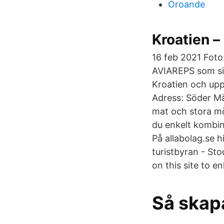
Oroande
Kroatien –
16 feb 2021 Foto:
AVIAREPS som sin
Kroatien och upp
Adress: Söder Mäl
mat och stora mö
du enkelt komb
På allabolag.se 
turistbyran - St
on this site to e
Så skap