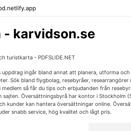
.netlify.app
a - karvidson.se
ch turistkarta - PDFSLIDE.NET
s uppdrag ingår bland annat att planera, utforma oc
ter. Sök bland flygbolag, resebyråer, researrangörer 
li medlem så får du tips och erbjudanden från resebyr
 sajten. Översättningsbyrå har kontor i Stockholm (S
och kunder kan hantera översättningar online. Övers
uder snabb service, hög kvalitet och lågt pris.