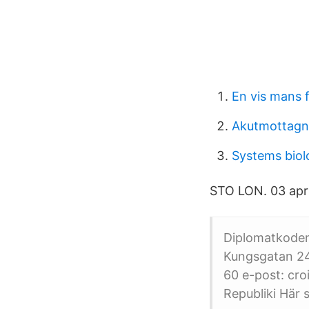
En vis mans f
Akutmottagn
Systems biol
STO LON. 03 apr0
Diplomatkoden
Kungsgatan 24
60 e-post: cr
Republiki Här 