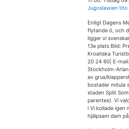
17:00. Tisdag 09
Jugoslawien tito
Enligt Dagens Me
flytande ö, och 
ligger vi svenska
13e plats Bild: P
Kroatiska Turist
20 24 60| E-mail
Stockholm-Arland
av grus/klapperst
bostader mitula s
staden Split Som
parentes). Vi va
i Vi kollade ige
hjälpsam dam på 