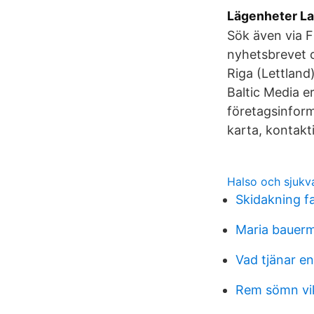
Lägenheter Lac
Sök även via F
nyhetsbrevet o
Riga (Lettland
Baltic Media er
företagsinfor
karta, kontakt
Halso och sjukv
Skidakning f
Maria bauerm
Vad tjänar e
Rem sömn vi