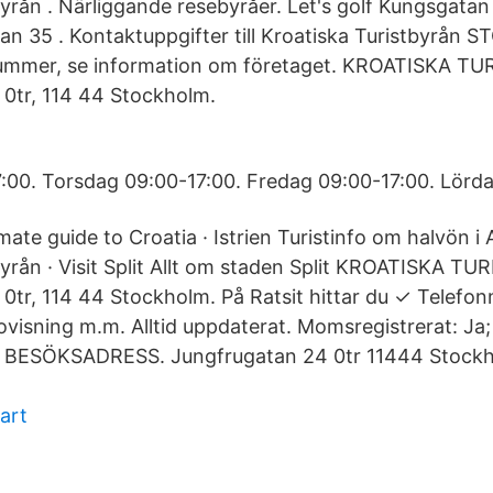
byrån . Närliggande resebyråer. Let's golf Kungsgatan
an 35 . Kontaktuppgifter till Kroatiska Turistbyrån
nummer, se information om företaget. KROATISKA T
0tr, 114 44 Stockholm.
00. Torsdag 09:00-17:00. Fredag 09:00-17:00. Lörda
ate guide to Croatia · Istrien Turistinfo om halvön i 
byrån · Visit Split Allt om staden Split KROATISKA T
0tr, 114 44 Stockholm. På Ratsit hittar du ✓ Telef
visning m.m. Alltid uppdaterat. Momsregistrerat: Ja; 
a. BESÖKSADRESS. Jungfrugatan 24 0tr 11444 Stock
art