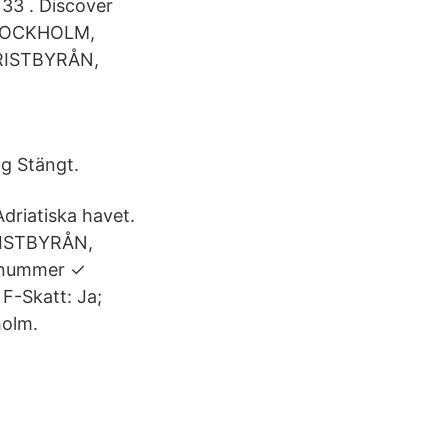
 33 . Discover
 STOCKHOLM,
URISTBYRÅN,
g Stängt.
Adriatiska havet.
URISTBYRÅN,
onnummer ✓
F-Skatt: Ja;
holm.