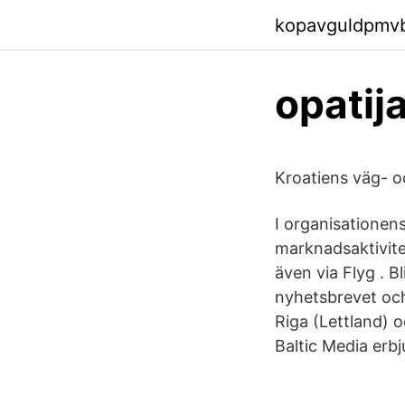
kopavguldpmvbd
opatij
Kroatiens väg- o
I organisationen
marknadsaktivite
även via Flyg . B
nyhetsbrevet och
Riga (Lettland) 
Baltic Media erbj