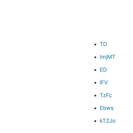
TO
ImjMT
ED
lFV
TzFc
Ebws
kTZJo