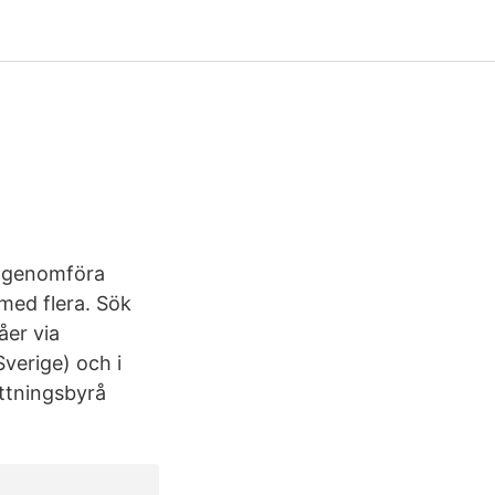
h genomföra
med flera. Sök
åer via
verige) och i
ättningsbyrå