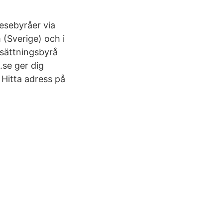
resebyråer via
(Sverige) och i
rsättningsbyrå
.se ger dig
itta adress på