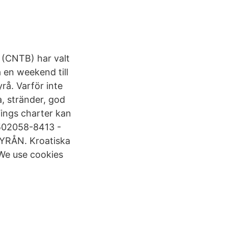
å (CNTB) har valt
 en weekend till
rå. Varför inte
a, stränder, god
Vings charter kan
502058-8413 -
BYRÅN. Kroatiska
 We use cookies