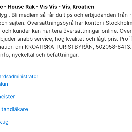
 - House Rak - Vis Vis - Vis, Kroatien
lyg . Bli medlem så får du tips och erbjudanden från 
ch sajten. Översättningsbyrå har kontor i Stockholm 
) och kunder kan hantera översättningar online. Öve
bjuder snabb service, hög kvalitet och lågt pris. Proff
mation om KROATISKA TURISTBYRÅN, 502058-8413. H
info, nyckeltal och befattningar.
ardsadministrator
alun
eister
n tandläkare
ktig