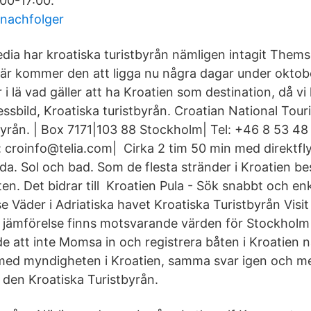
:00-17:00.
 nachfolger
dia har kroatiska turistbyrån nämligen intagit The
där kommer den att ligga nu några dagar under oktob
r i lä vad gäller att ha Kroatien som destination, då 
ressbild, Kroatiska turistbyrån. Croatian National Tour
byrån. | Box 7171|103 88 Stockholm| Tel: +46 8 53 4
: croinfo@telia.com| Cirka 2 tim 50 min med direktfl
a. Sol och bad. Som de flesta stränder i Kroatien be
en. Det bidrar till Kroatien Pula - Sök snabbt och enk
e Väder i Adriatiska havet Kroatiska Turistbyrån Visit 
 jämförelse finns motsvarande värden för Stockholm 
lde att inte Momsa in och registrera båten i Kroatien
n med myndigheten i Kroatien, samma svar igen och 
den Kroatiska Turistbyrån.