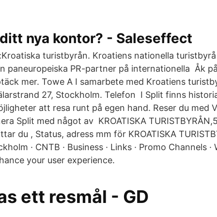
 ditt nya kontor? - Saleseffect
Kroatiska turistbyrån. Kroatiens nationella turistbyr
 paneuropeiska PR-partner på internationella Åk på
täck mer. Towe A I samarbete med Kroatiens turistby
arstrand 27, Stockholm. Telefon I Split finns histori
jligheter att resa runt på egen hand. Reser du med 
inera Split med något av KROATISKA TURISTBYRÅN,
hittar du , Status, adress mm för KROATISKA TURIST
ockholm · CNTB · Business · Links · Promo Channels ·
nhance your user experience.
as ett resmål - GD