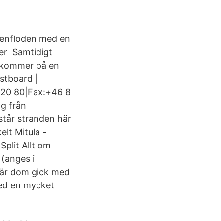
msenfloden med en
er Samtidigt
vi kommer på en
istboard |
8 20 80|Fax:+46 8
yg från
står stranden här
elt Mitula -
Split Allt om
(anges i
 när dom gick med
med en mycket